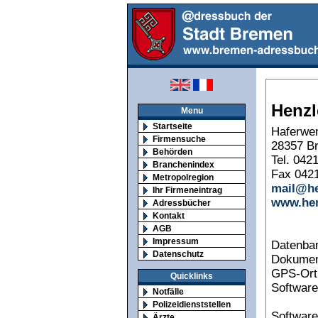
Henzl
Menu
Startseite
Haferwe
Firmensuche
28357 B
Behörden
Tel. 042
Branchenindex
Fax 0421
Metropolregion
mail@he
Ihr Firmeneintrag
www.hen
Adressbücher
Kontakt
AGB
Impressum
Datenba
Datenschutz
Dokumen
GPS-Ort
Quicklinks
Software
Notfälle
Polizeidienststellen
Software
Ärzte