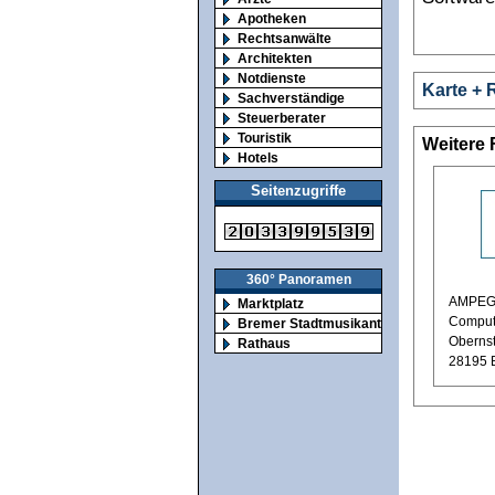
Apotheken
Rechtsanwälte
Architekten
Notdienste
Karte + 
Sachverständige
Steuerberater
Touristik
Weitere 
Hotels
Seitenzugriffe
360° Panoramen
AMPEG 
Marktplatz
Comput
Bremer Stadtmusikanten
Oberns
Rathaus
28195 