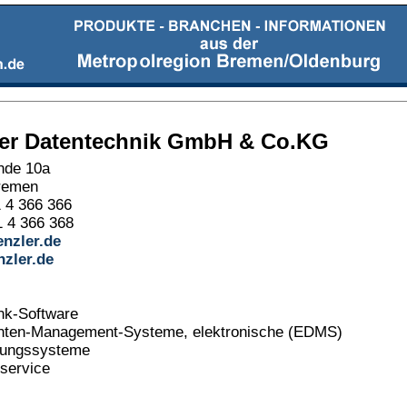
er Datentechnik GmbH & Co.KG
nde 10a
remen
1 4 366 366
 4 366 368
nzler.de
zler.de
nk-Software
ten-Management-Systeme, elektronische (EDMS)
ungssysteme
service