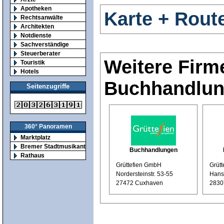
Apotheken
Karte + Rout
Rechtsanwälte
Architekten
Notdienste
Sachverständige
Steuerberater
Weitere Firm
Touristik
Hotels
Buchhandlu
Seitenzugriffe
360° Panoramen
Marktplatz
Bremer Stadtmusikanten
Buchhandlungen
Rathaus
Grüttefien GmbH
Grütt
Nordersteinstr. 53-55
Hans
27472 Cuxhaven
2830