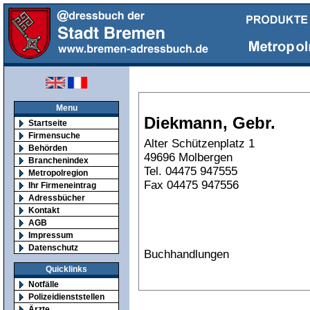
Menu
Diekmann, Gebr.
Startseite
Firmensuche
Alter Schützenplatz 1
Behörden
49696 Molbergen
Branchenindex
Tel. 04475 947555
Metropolregion
Fax 04475 947556
Ihr Firmeneintrag
Adressbücher
Kontakt
AGB
Impressum
Datenschutz
Buchhandlungen
Quicklinks
Notfälle
Polizeidienststellen
Ärzte