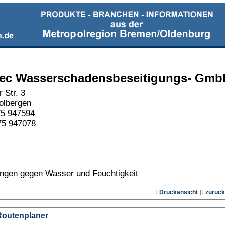
ec Wasserschadensbeseitigungs- Gmb
 Str. 3
olbergen
75 947594
75 947078
ngen gegen Wasser und Feuchtigkeit
[
Druckansicht
] [
zurück
Routenplaner