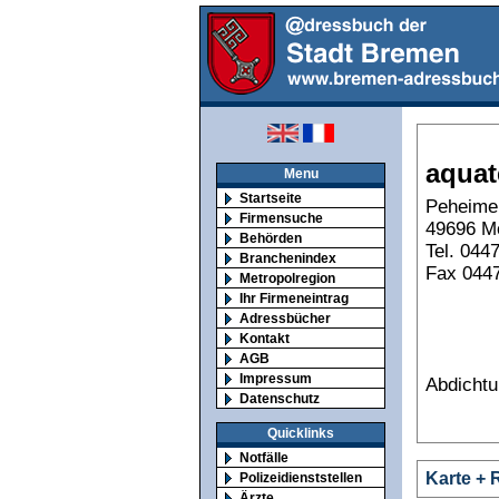
aquat
Menu
Startseite
Peheimer
Firmensuche
49696 M
Behörden
Tel. 044
Branchenindex
Fax 044
Metropolregion
Ihr Firmeneintrag
Adressbücher
Kontakt
AGB
Impressum
Abdichtu
Datenschutz
Quicklinks
Notfälle
Karte + 
Polizeidienststellen
Ärzte