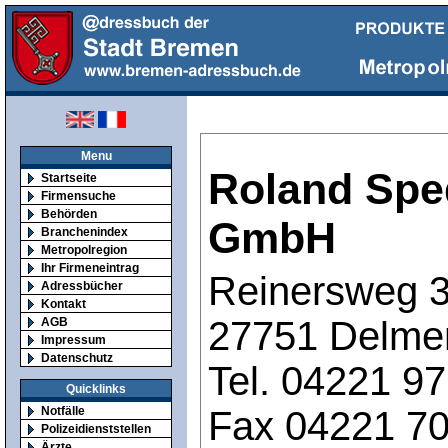
Menu
Roland Spe
Startseite
Firmensuche
Behörden
GmbH
Branchenindex
Metropolregion
Ihr Firmeneintrag
Reinersweg 
Adressbücher
Kontakt
27751 Delme
AGB
Impressum
Datenschutz
Tel. 04221 9
Quicklinks
Fax 04221 7
Notfälle
Polizeidienststellen
Ärzte