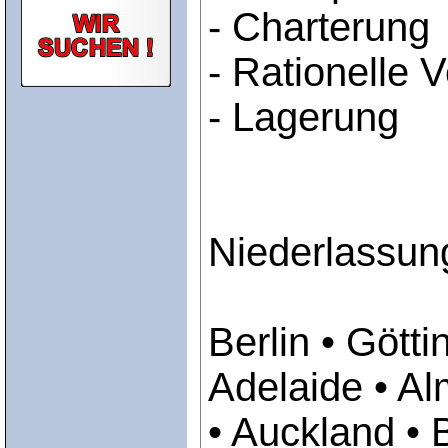
- Charterung
- Rationelle 
- Lagerung
Niederlassun
Berlin • Gött
Adelaide • Al
• Auckland • 