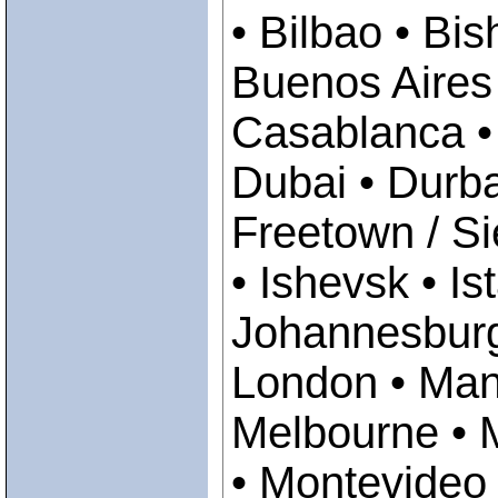
• Bilbao • Bi
Buenos Aires 
Casablanca 
Dubai • Durb
Freetown / Si
• Ishevsk • Is
Johannesburg 
London • Mani
Melbourne • M
• Montevideo 