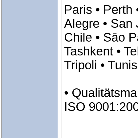
Paris • Perth
Alegre • San 
Chile • Sāo P
Tashkent • Te
Tripoli • Tuni
• Qualitäts
ISO 9001:20