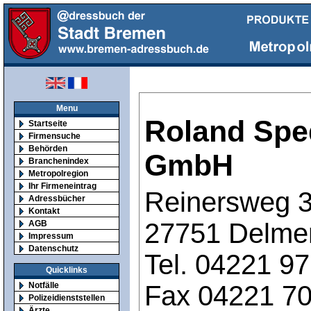
Menu
Roland Spe
Startseite
Firmensuche
Behörden
GmbH
Branchenindex
Metropolregion
Ihr Firmeneintrag
Reinersweg 
Adressbücher
Kontakt
27751 Delme
AGB
Impressum
Datenschutz
Tel. 04221 9
Quicklinks
Fax 04221 7
Notfälle
Polizeidienststellen
Ärzte