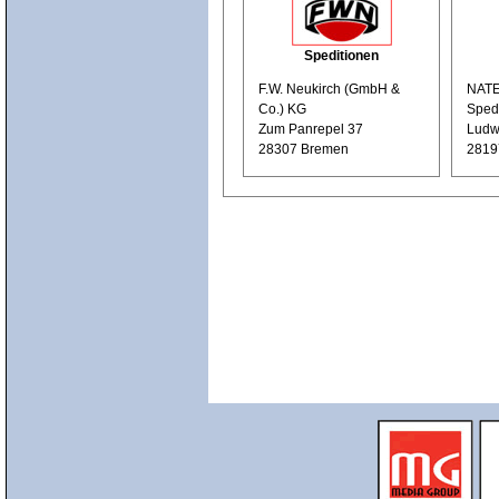
Speditionen
F.W. Neukirch (GmbH &
NATE
Co.) KG
Sped
Zum Panrepel 37
Ludwi
28307 Bremen
2819