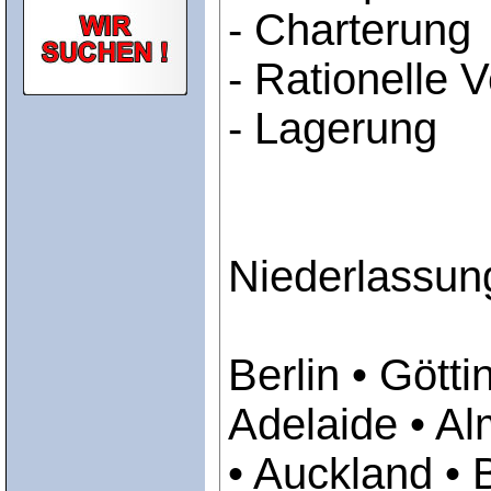
- Charterung
- Rationelle 
- Lagerung
Niederlassun
Berlin • Gött
Adelaide • Al
• Auckland • 