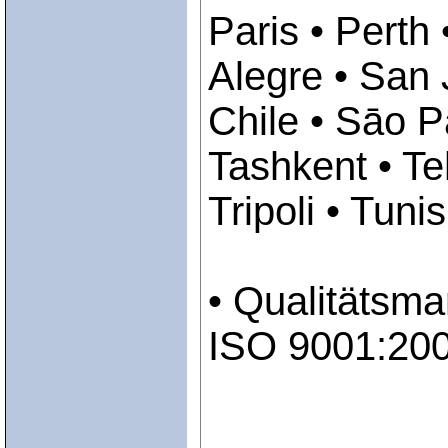
Paris • Perth
Alegre • San 
Chile • Sāo P
Tashkent • Te
Tripoli • Tuni
• Qualitäts
ISO 9001:20