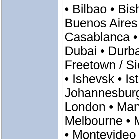
• Bilbao • Bi
Buenos Aires 
Casablanca 
Dubai • Durb
Freetown / Si
• Ishevsk • Is
Johannesburg 
London • Mani
Melbourne • M
• Montevideo 