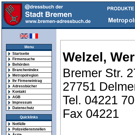
Menu
Welzel, We
Startseite
Firmensuche
Behörden
Bremer Str. 
Branchenindex
Metropolregion
Ihr Firmeneintrag
27751 Delme
Adressbücher
Kontakt
Tel. 04221 7
AGB
Impressum
Datenschutz
Fax 04221
Quicklinks
Notfälle
Polizeidienststellen
Ärzte