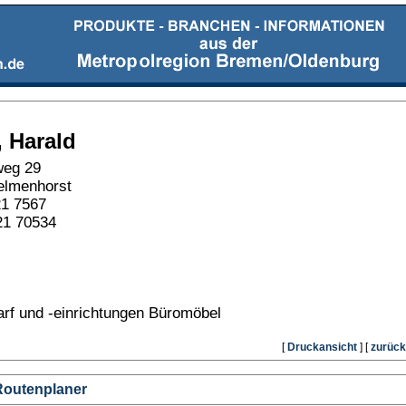
, Harald
weg 29
elmenhorst
21 7567
21 70534
rf und -einrichtungen Büromöbel
[
Druckansicht
] [
zurück
Routenplaner