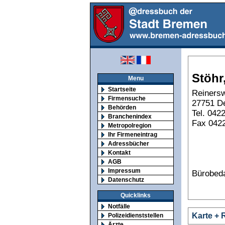
Stöhr
Menu
Startseite
Reiners
Firmensuche
27751 D
Behörden
Tel. 042
Branchenindex
Fax 042
Metropolregion
Ihr Firmeneintrag
Adressbücher
Kontakt
AGB
Impressum
Bürobeda
Datenschutz
Quicklinks
Notfälle
Karte + 
Polizeidienststellen
Ärzte