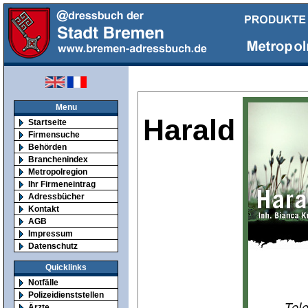
Menu
Harald
Startseite
Firmensuche
Behörden
Branchenindex
Metropolregion
Ihr Firmeneintrag
Adressbücher
Kontakt
AGB
Impressum
Datenschutz
Quicklinks
Notfälle
Polizeidienststellen
Ärzte