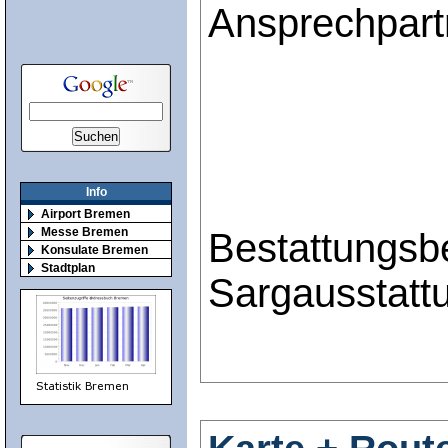
Ansprechpart
Info
Airport Bremen
Messe Bremen
Bestattungsb
Konsulate Bremen
Stadtplan
Sargausstatt