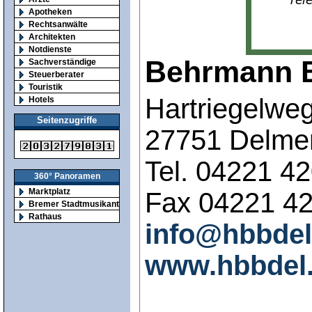
Apotheken
Rechtsanwälte
Architekten
Notdienste
Behrmann B
Sachverständige
Steuerberater
Touristik
Hartriegelwe
Hotels
Seitenzugriffe
27751 Delme
Tel. 04221 4
360° Panoramen
Marktplatz
Fax 04221 4
Bremer Stadtmusikanten
Rathaus
info@hbbdel
www.hbbdel