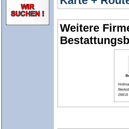
Karte + Rout
Weitere Firm
Bestattungsb
B
Hollm
Werkstr
28816 