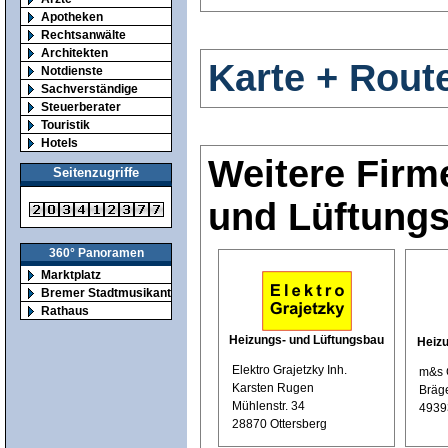
Apotheken
Rechtsanwälte
Architekten
Karte + Rout
Notdienste
Sachverständige
Steuerberater
Touristik
Hotels
Weitere Firm
Seitenzugriffe
und Lüftung
360° Panoramen
Marktplatz
Bremer Stadtmusikanten
Rathaus
Heizungs- und Lüftungsbau
Heizu
Elektro Grajetzky Inh.
m&s 
Karsten Rugen
Bräge
Mühlenstr. 34
4939
28870 Ottersberg