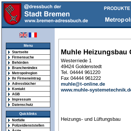
Menu
Muhle Heizungsbau
Startseite
Firmensuche
Westerriede 1
Behörden
49424 Goldenstedt
Branchenindex
Tel. 04444 961220
Metropolregion
Fax 04444 961222
Ihr Firmeneintrag
muhle@t-online.de
Adressbücher
Kontakt
www.muhle-systemetechnik.d
AGB
Impressum
Datenschutz
Quicklinks
Heizungs- und Lüftungsbau
Notfälle
Polizeidienststellen
Ärzte