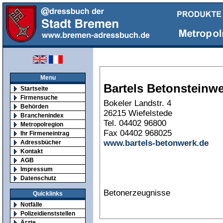
Menu
Bartels Betonsteinw
Startseite
Firmensuche
Bokeler Landstr. 4
Behörden
26215 Wiefelstede
Branchenindex
Tel. 04402 96800
Metropolregion
Fax 04402 968025
Ihr Firmeneintrag
www.bartels-betonwerk.de
Adressbücher
Kontakt
AGB
Impressum
Datenschutz
Betonerzeugnisse
Quicklinks
Notfälle
Polizeidienststellen
Ärzte