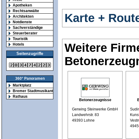
Apotheken
Rechtsanwälte
Karte + Rout
Architekten
Notdienste
Sachverständige
Steuerberater
Touristik
Weitere Firm
Hotels
Seitenzugriffe
Betonerzeug
360° Panoramen
Marktplatz
Bremer Stadtmusikanten
Rathaus
Betonerzeugnisse
B
Gerwing Steinwerke GmbH
Sudin
Landwehrstr. 83
Kuns
49393 Lohne
Vestr
4945