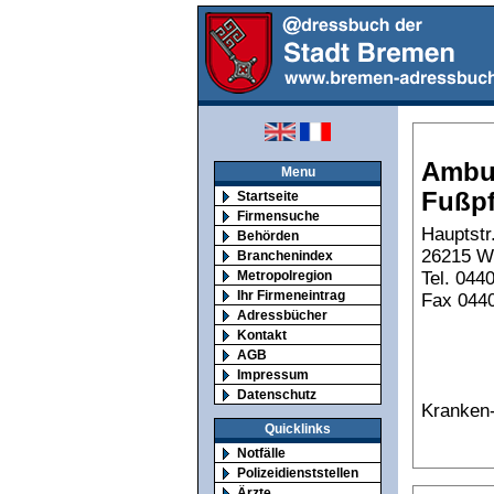
Ambul
Menu
Fußpf
Startseite
Firmensuche
Hauptstr
Behörden
26215 Wi
Branchenindex
Tel. 044
Metropolregion
Ihr Firmeneintrag
Fax 044
Adressbücher
Kontakt
AGB
Impressum
Datenschutz
Kranken-
Quicklinks
Notfälle
Polizeidienststellen
Ärzte