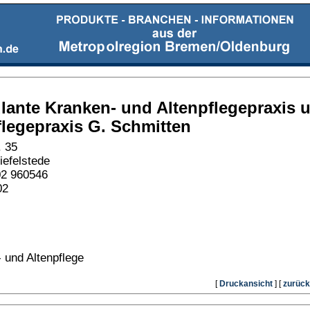
ante Kranken- und Altenpflegepraxis 
legepraxis G. Schmitten
. 35
efelstede
02 960546
02
 und Altenpflege
[
Druckansicht
] [
zurück