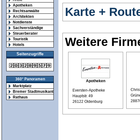
Apotheken
Karte + Rout
Rechtsanwälte
Architekten
Notdienste
Sachverständige
Steuerberater
Weitere Firm
Touristik
Hotels
Seitenzugriffe
360° Panoramen
Apotheken
Marktplatz
Chri
Eversten-Apotheke
Bremer Stadtmusikanten
Grüne
Hauptstr. 49
Rathaus
28870
26122 Oldenburg